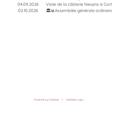
04.09.2026
Visite de la câblerie Nexans à Cortail
02.10.2026
🏛️📊Assemblée générale ordinaire 
Powered by ClubDesk
|
ClubDesk Login